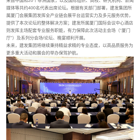
来自中国和20个非洲国家，以及国际组织、高校、研究机构、新闻
媒体等共约400名代表出席论坛。根据有关部门部署，建发集团所
属厦门会展集团发挥全产业链会展平台运营实力及多元服务优势，
提供了本次论坛的整体解决方案；建发所属厦门国际会议中心酒店
则发挥主场配套专业服务职能，有力保障此次活动主会场（“厦门
厅”）及系列分会场/论坛、晚宴顺利开展。
未来，建发集团将继续秉持精益求精的专业态度，以高品质服务为
更多重大活动和展会的举办保驾护航。