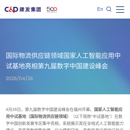
En
国际物流供应链领域国家人工智能应用中
试基地亮相第九届数字中国建设峰会
2026/04/29
4月28日，第九届数字中国建设峰会在福州开幕。
国家人工智能应
用中试基地（国际物流供应链领域）
（以下简称“中试基地”）在数
字中国创新发展专区集中亮相，系统展示其在全栈式人工智能能力