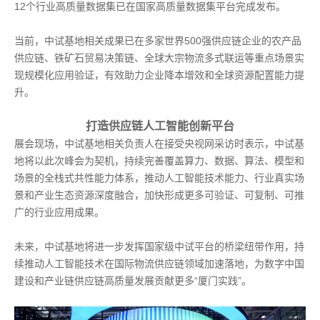
12个行业高质量数据集已在国家高质量数据集平台完成发布。
当前，中试基地相关成果已在多家世界500强供应链企业的农产品
供应链、铁矿石贸易决策链、全球大宗物流多式联运等重点场景实
现规模化应用验证，有效助力企业降本增效和全球资源配置能力提
升。
打造供应链人工智能创新平台
展会现场，中试基地相关负责人在接受央视网采访时表示，中试基
地将以此次峰会为契机，持续完善覆盖算力、数据、算法、模型和
场景的全栈式共性能力体系，推动人工智能技术能力、行业真实场
景和产业生态资源深度融合，加快形成更多可验证、可复制、可推
广的行业应用成果。
未来，中试基地将进一步发挥国家级中试平台的桥梁纽带作用，持
续推动人工智能技术在国际物流供应链领域加速落地，为数字中国
建设和产业链供应链高质量发展贡献更多“厦门实践”。