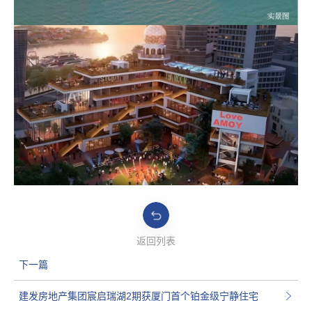
返回列表
下一篇
建发房地产集团宸启瑞湖2期获厦门首个铂金级宁静住宅