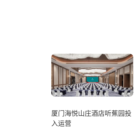
厦门海悦山庄酒店听蕉园投
入运营