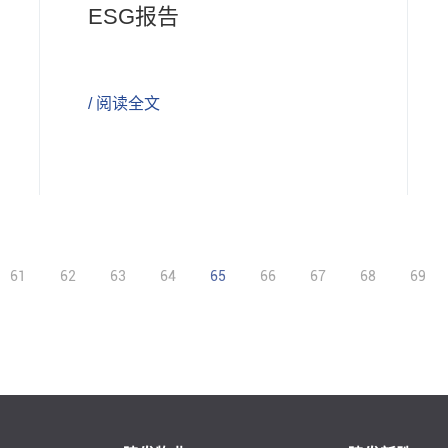
ESG报告
/ 阅读全文
61
62
63
64
65
66
67
68
69