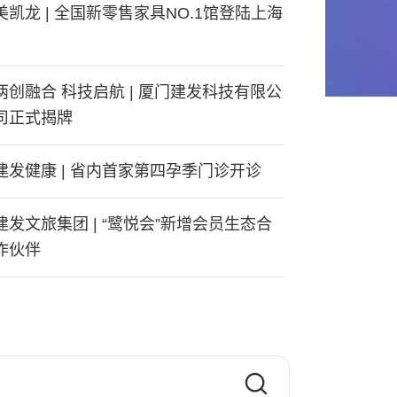
美凯龙 | 全国新零售家具NO.1馆登陆上海
两创融合 科技启航 | 厦门建发科技有限公
司正式揭牌
建发健康 | 省内首家第四孕季门诊开诊
建发文旅集团 | “鹭悦会”新增会员生态合
作伙伴