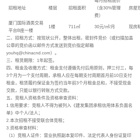
每月招租底价
招租地址
楼层
招租面积
（含30%管理
房屋
费）
厦门国际酒类交易
1楼
711㎡
30元/㎡/月
现房
平台B座一楼
二、招租方式：按现状公开，整体出租，密封件竞价（或扫描加盖
公章的竞价函以邮件方式发送到竞价指定邮箱
youhq@chinacnd.com）。
三、租赁期限：1年起签。
四、租金及收缴方式：租金支付遵循先付后用原则，押三付三，每
3个月为一个支付周期，承租人应在每期支付周期首月前10日支付
租金，租赁履约保证金为签约当年前3个月租金总和，不接受现金
交款，只能以银行转账方式交款。
五、竞租人资格条件及资格审查资料：
1.信用要求：竞租人不得为被列入《建发集团承租信用体系负面名
单》中个人/法人；
2.本次招租不接受联合体竞租；
3.资格审查材料：
（1）竞租人证件：营业执照副本复印件、法定代表人身份证复印