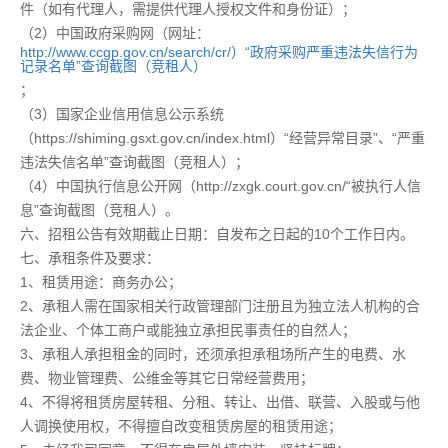
件（如有代理人，需提供代理人授权文件和身份证）；
（2）中国政府采购网（网址：
http://www.ccgp.gov.cn/search/cr/）“政府采购严重违法失信行为
记录名单”查询截图（竞租人）
；
（3）国家企业信用信息公示系统
（https://shiming.gsxt.gov.cn/index.html）“经营异常目录”、“严重
违法失信名单”查询截图（竞租人）；
（4）中国执行信息公开网（http://zxgk.court.gov.cn/“被执行人信
息”查询截图（竞租人）。
六、招租公告有效期截止日期：自发布之日起的10个工作日内。
七、承租条件及要求：
1、租赁用途：商务办公；
2、承租人需在国家相关行政管理部门注册且为独立法人机构的合
法企业、个体工商户或能独立承担民事责任的自然人；
3、承租人承担租金的同时，还须承担承租场所产生的电费、水
费、物业管理费、公维金等其它日常经营费用；
4、不得将租赁房屋转租、分租、转让、出借、联营、入股或与他
人调换使用权，不得擅自改变租赁房屋的租赁用途；