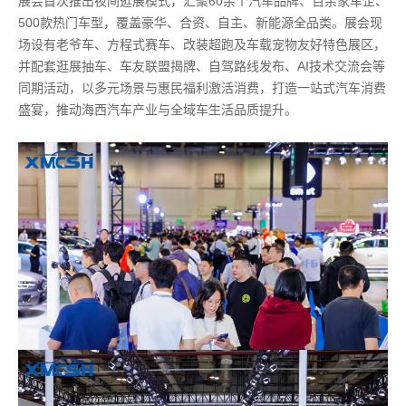
展会首次推出夜间逛展模式，汇聚60余个汽车品牌、百余家车企、
500款热门车型，覆盖豪华、合资、自主、新能源全品类。展会现
场设有老爷车、方程式赛车、改装超跑及车载宠物友好特色展区，
并配套逛展抽车、车友联盟揭牌、自驾路线发布、AI技术交流会等
同期活动，以多元场景与惠民福利激活消费，打造一站式汽车消费
盛宴，推动海西汽车产业与全域车生活品质提升。