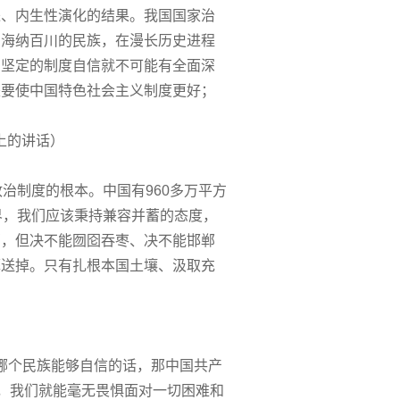
进、内生性演化的结果。我国国家治
、海纳百川的民族，在漫长历史进程
有坚定的制度自信就不可能有全面深
是要使中国特色社会主义制度更好；
。
上的讲话）
治制度的根本。中国有960多万平方
界，我们应该秉持兼容并蓄的态度，
西，但决不能囫囵吞枣、决不能邯郸
葬送掉。只有扎根本国土壤、汲取充
哪个民族能够自信的话，那中国共产
气，我们就能毫无畏惧面对一切困难和