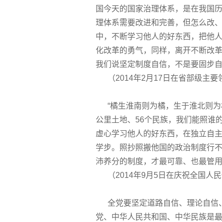
国今天的国家治理体系，是在我国
理体系需要改进和完善，但怎么改
中，不断学习他人的好东西，把他
化改革的勇气，同样，离开不断改
我们说坚定制度自信，不是要固步
（2014年2月17日在省部级主
“橘生淮南则为橘，生于淮北则为枳
公里土地、56个民族，我们能照谁
虚心学习他人的好东西，在独立自
学步。照抄照搬他国的政治制度行
沛养分的制度，才最可靠、也最管
（2014年9月5日在庆祝全国人
全党要坚定道路自信、理论自信、
党、中华人民共和国、中华民族是最