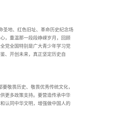
命圣地、红色旧址、革命历史纪念场
之心，重温那一段段峥嵘岁月，回顾
动全党全国特别是广大青少年学习党
为鉴、开创未来，真正坚定历史自
）
都要敬畏历史、敬畏优秀传统文化，
提供更多政策支持。要营造传承中华
识和认同中华文明，增强做中国人的