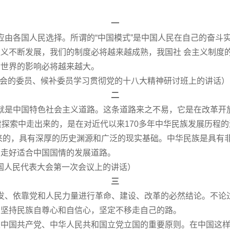
一
由各国人民选择。所谓的“中国模式”是中国人民在自己的奋斗
义不断发展，我们的制度必将越来越成熟，我国社 会主义制度
对世界的影响必将越来越大。
员会的委员、候补委员学习贯彻党的十八大精神研讨班上的讲话）
二
是中国特色社会主义道路。这条道路来之不易，它是在改革开放
续探索中走出来的，是在对近代以来170多年中华民族发展历程
出来的，具有深厚的历史渊源和广泛的现实基础。中华民族是具有
和走好适合中国国情的发展道路。
全国人民代表大会第一次会议上的讲话）
三
、依靠党和人民力量进行革命、建设、改革的必然结论。不论
，坚持民族自尊心和自信心，坚定不移走自己的路。
是中国共产党、中华人民共和国立党立国的重要原则。在中国这