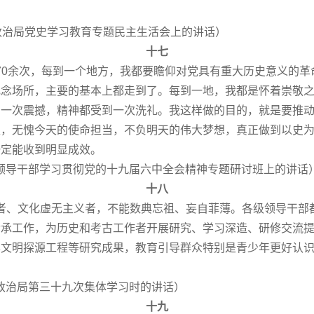
央政治局党史学习教育专题民主生活会上的讲话）
十七
0余次，每到一个地方，我都要瞻仰对党具有重大历史意义的革
纪念场所，主要的基本上都走到了。每到一地，我都是怀着崇敬
到一次震撼，精神都受到一次洗礼。我这样做的目的，就是要推
煌，无愧今天的使命担当，不负明天的伟大梦想，真正做到以史
一定能收到明显成效。
要领导干部学习贯彻党的十九届六中全会精神专题研讨班上的讲话
十八
、文化虚无主义者，不能数典忘祖、妄自菲薄。各级领导干部
传承工作，为历史和考古工作者开展研究、学习深造、研修交流
华文明探源工程等研究成果，教育引导群众特别是青少年更好认
央政治局第三十九次集体学习时的讲话）
十九