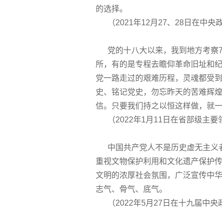
的选择。
（2021年12月27、28日在中
党的十八大以来，我到地方考察7
所，有的是专程去瞻仰革命旧址和
党一路走过的艰难历程，灵魂都受
史、铭记党史，勿忘昨天的苦难辉
信。只要我们持之以恒这样做，就
（2022年1月11日在省部级主
中国共产党人不是历史虚无主义者
重视文物保护利用和文化遗产保护
文明的浓厚社会氛围，广泛宣传中
志气、骨气、底气。
（2022年5月27日在十九届中