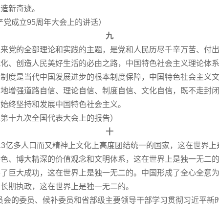
创造新奇迹。
产党成立95周年大会上的讲话）
九
党的全部理论和实践的主题，是党和人民历尽千辛万苦、付出
代化、创造人民美好生活的必由之路，中国特色社会主义理论体
义制度是当代中国发展进步的根本制度保障，中国特色社会主义
觉地增强道路自信、理论自信、制度自信、文化自信，既不走封
，始终坚持和发展中国特色社会主义。
产党第十九次全国代表大会上的报告）
十
3亿多人口而又精神上文化上高度团结统一的国家，这在世界上
特色、博大精深的价值观念和文明体系，这在世界上是独一无二
了巨大成功，这在世界上是独一无二的。中国形成了全心全意为人
国长期执政，这在世界上是独一无二的。
员会的委员、候补委员和省部级主要领导干部学习贯彻习近平新