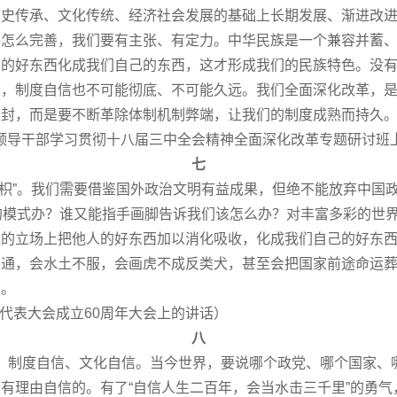
历史传承、文化传统、经济社会发展的基础上长期发展、渐进改
、怎么完善，我们要有主张、有定力。中华民族是一个兼容并蓄
人的好东西化成我们自己的东西，这才形成我们的民族特色。没
革，制度自信也不可能彻底、不可能久远。我们全面深化改革，
自封，而是要不断革除体制机制弊端，让我们的制度成熟而持久
要领导干部学习贯彻十八届三中全会精神全面深化改革专题研讨班
七
”。我们需要借鉴国外政治文明有益成果，但绝不能放弃中国政
的模式办？谁又能指手画脚告诉我们该怎么办？对丰富多彩的世
主的立场上把他人的好东西加以消化吸收，化成我们自己的好东
不通，会水土不服，会画虎不成反类犬，甚至会把国家前途命运
用。
民代表大会成立60周年大会上的讲话）
八
制度自信、文化自信。当今世界，要说哪个政党、哪个国家、
有理由自信的。有了“自信人生二百年，会当水击三千里”的勇