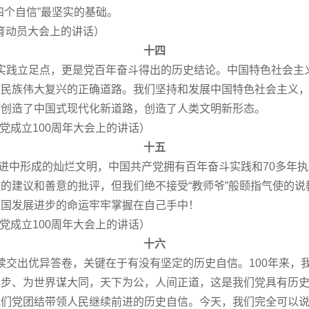
四个自信”最坚实的基础。
教育动员大会上的讲话）
十四
践立足点，更是党百年奋斗得出的历史结论。中国特色社会主
华民族伟大复兴的正确道路。我们坚持和发展中国特色社会主义
，创造了中国式现代化新道路，创造了人类文明新形态。
党成立100周年大会上的讲话）
十五
进中形成的灿烂文明，中国共产党拥有百年奋斗实践和70多年
的建议和善意的批评，但我们绝不接受“教师爷”般颐指气使的
中国发展进步的命运牢牢掌握在自己手中！
党成立100周年大会上的讲话）
十六
交出优异答卷，关键在于有没有坚定的历史自信。100年来，
进步、为世界谋大同，天下为公，人间正道，这是我们党具有历
我们党团结带领人民继续前进的历史自信。今天，我们完全可以