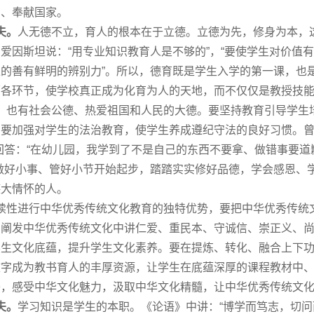
民、奉献
国家
。
夫。
人无德不立，育人的根本在于立德。立德为先，修身为本，
爱因斯坦说：“用专业知识教育人是不够的”，“要使学生对价值
的善有鲜明的辨别力”。所以，德育既是学生入学的
第一
课，也
面各环节，使学校真正成为化育为人的天地，而不仅仅是教授技
，也有社会公德、热爱祖国和人民的大德。要坚持教育引导学生
要加强对学生的法治教育，使学生养成遵纪守法的良好习惯。曾
回答：“在幼儿园，我学到了不是自己的东西不要拿、做错事要道
做好小事、管好小节开始起步，踏踏实实修好品德，学会感恩、
德大情怀的人。
续性进行中华优秀传统文化教育的独特优势，要把中华优秀传统
和阐发中华优秀传统文化中讲仁爱、重民本、守诚信、崇正义、
学生文化底蕴，提升学生文化素养。要在提炼、转化、融合上下
文字成为教书育人的丰厚资源，让学生在底蕴深厚的课程教材中
络，感受中华文化魅力，汲取中华文化精髓，让中华优秀传统文
夫。
学习知识是学生的本职。《论语》中讲：“博学而笃志，切问