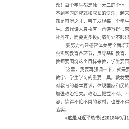
改！每个学生都是
独一无二
的个体
不到学习的成就和成长的快乐，越
都是可塑之才，善于发现每一个学
生。清代诗人袁枚有一首诗写得很感
牡丹花，而要更多投向墙角处不起
要努力构建德智体美劳全面培养的
会实践教育各环节，贯穿基础教育
教师要围绕这个目标来教，学生要
这里，我要再强调一下，就是要注
教学、学生学习的重要工具。教材
对教育的基本要求，体现
国家
和民
加强政治把关。政治上把握不对、
容，搞得不伦不类的教材，也要不
落实。
※这是习近平总书记2018年9月