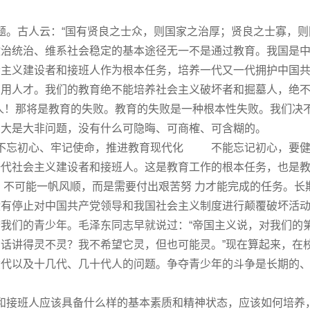
古人云：“国有贤良之士众，则
国家
之治厚；贤良之士寡，则
政治统治、维系社会稳定的基本途径无一不是通过教育。我国是
会主义建设者和接班人作为根本任务，培养一代又一代拥护中国
用人才。我们的教育绝不能培养社会主义破坏者和掘墓人，绝不
人！那将是教育的失败。教育的失败是一种根本性失败。我们决
的大是大非问题，没有什么可隐晦、可商榷、可含糊的。
忘初心、牢记使命，推进教育现代化
不能忘记初心，要
一代社会主义建设者和接班人。这是教育工作的根本任务，也是
可能一帆风顺，而是需要付出艰苦努 力才能完成的任务。长
有停止对中国共产党领导和我国社会主义制度进行颠覆破坏活动
我们的青少年。毛泽东同志早就说过：“帝国主义说，对我们的
话讲得灵不灵？我不希望它灵，但也可能灵。”现在算起来，在
六代以及十几代、几十代人的问题。争夺青少年的斗争是长期的
班人应该具备什么样的基本素质和精神状态，应该如何培养，