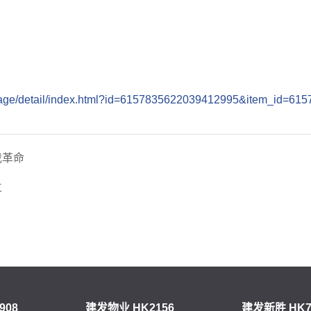
gpage/detail/index.html?id=6157835622039412995&item_id=6
我革命
立
908
建发物业 HK2156
建发新胜 HK7