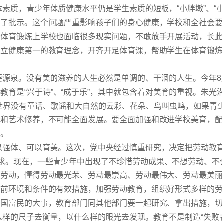
，青少年体质健康水平仍是学生素质的短板，“小胖墩”、“小
作了批示。这个问题严重影响孩子们的身心健康，学校和全社会
在体育锻炼上学校也面临很多现实问题，不敢放手开展活动，长
树立健康
第一
的教育理念，开齐开足体育课，帮助学生在体育锻
泉。没有美的滋养的人生必然是单调的、干涸的人生。今年8月
教育是“兴于诗”、“成于乐”，其中就包含着对美育的重视。朱光
世界没有童话、歌谣和大自然的云彩、花朵、鸟叫虫鸣，如果青
好和艺术修养，不可能全面发展。要全面加强和改进学校美育，
养。
体、可以育美。这次，党中央经过慎重研究，决定把劳动教育
要求。现在，一些青少年中出现了不珍惜劳动成果、不想劳动、
重劳动，懂得劳动
最
光荣、劳动
最
崇高、劳动
最
伟大、劳动
最
美
当前环境和条件的有效措施，加强劳动教育，组织好形式多样的
强国富民的大事，教育部门同其他部门要一起研究、拿出措施，
的尺子去衡量，以什么样的眼光去发现。教育不是制造“失败者