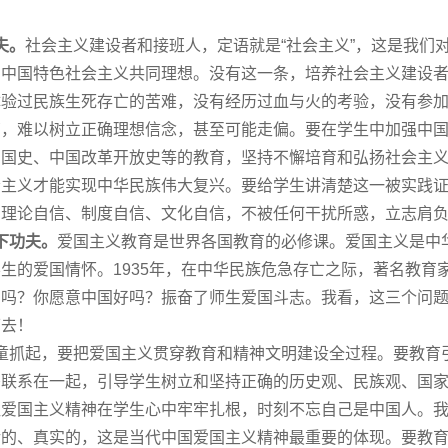
夫。
社会主义建设者和接班人，定语就是“社会主义”，这是我们
和中国特色社会主义共同理想。没有这一条，培养社会主义建设
体验过民族生死存亡的苦难，没有经历过血与火的考验，没有参
育，难以树立正确理想信念，甚至可能走偏。要在学生中加强中
和国史、中国改革开放史等的教育，坚持不懈培育和弘扬社会主
会主义才能实现中华民族伟大复兴。要给学生讲清楚这一被实践
、理论自信、制度自信、文化自信，不被任何干扰所惑，立志肩
下功夫。
爱国主义教育是世界各国教育的必修课。爱国主义是中
生的爱国情怀。1935年，在中华民族危急存亡之际，著名教育
国吗？你愿意中国好吗？振奋了师生爱国斗志。我看，这三个问
下去！
起，要把爱国主义贯穿教育和精神文明建设全过程。要教育引
密联系在一起，引导学生树立和坚持正确的历史观、民族观、
国
让爱国主义精神在学生心中牢牢扎根，时刻不忘自己是中国人。
活的、真实的，这是当代中国爱国主义精神
最
重要的体现。要教