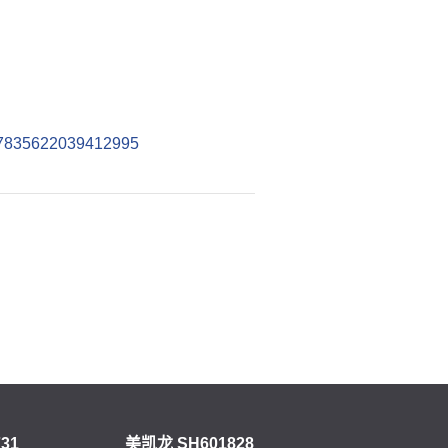
157835622039412995
31
美凯龙 SH601828
美凯龙HK152