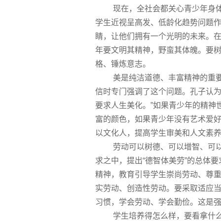
现在，全社会都关心青少年身体素质
学生近视呈高发、低龄化趋势问题
睛，让他们拥有一个光明的未来。
年要文明其精神，野蛮其体魄。要
格、锤炼意志。
美是纯洁道德、丰富精神的重要源
信时专门强调了这个问题。孔子认为
要求人生美化。”如果青少年的精神
富的颜色，如果青少年没有艺术爱
以文化人，提高学生审美和人文素
劳动可以树德、可以增智、可以强
求之中，提出“德智体美劳”的总体
精神，教育引导学生崇尚劳动、尊
实劳动、创造性劳动。要采取适应
习惯，学会劳动、学会勤俭。这是
学生培养得怎么样，要看拿什么样