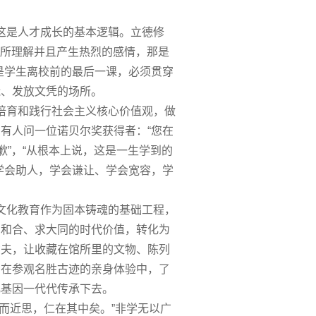
这是人才成长的基本逻辑。立德修
有所理解并且产生热烈的感情，那是
是学生离校前的
最后
一课，必须贯穿
能、发放文凭的场所。
培育和践行社会主义核心价值观，做
有人问一位诺贝尔奖获得者：“您在
歉”，“从根本上说，这是一生学到的
学会助人，学会谦让、学会宽容，学
文化教育作为固本铸魂的基础工程，
尚和合、求大同的时代价值，转化为
功夫，让收藏在馆所里的文物、陈列
、在参观名胜古迹的亲身体验中，了
化基因一代代传承下去。
而近思，仁在其中矣。”非学无以广