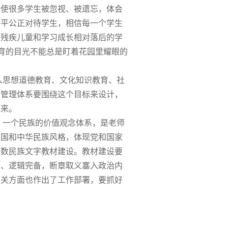
，使很多学生被忽视、被遗忘，体会
公平公正对待学生，相信每一个学生
、残疾儿童和学习成长相对落后的学
教育的目光不能总是盯着花园里耀眼的
思想道德教育、文化知识教育、社
、管理体系要围绕这个目标来设计，
过来。
、一个民族的价值观念体系，是老师
中国和中华民族风格，体现党和
国家
少数民族文字教材建设。教材建设要
整、逻辑完备，断章取义塞入政治内
有关方面也作出了工作部署，要抓好