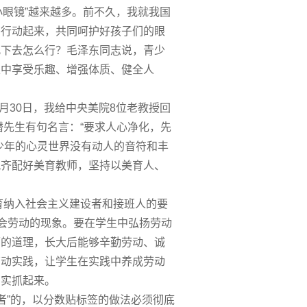
眼镜”越来越多。前不久，我就我国
要行动起来，共同呵护好孩子们的眼
此下去怎么行？毛泽东同志说，青少
炼中享受乐趣、增强体质、健全人
30日，我给中央美院8位老教授回
潜先生有句名言：“要求人心净化，先
少年的心灵世界没有动人的音符和丰
配齐配好美育教师，坚持以美育人、
纳入社会主义建设者和接班人的要
不会劳动的现象。要在学生中弘扬劳动
丽的道理，长大后能够辛勤劳动、诚
劳动实践，让学生在实践中养成劳动
切实抓起来。
”的，以分数贴标签的做法必须彻底