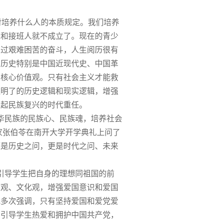
对培养什么人的本质规定。我们培养
者和接班人就不成立了。现在的青少
加过艰难困苦的奋斗，人生阅历很有
国历史特别是中国近现代史、中国革
义核心价值观。只有社会主义才能救
证明了的历史逻辑和现实逻辑，增强
负起民族复兴的时代重任。
华民族的民族心、民族魂，培养社会
家张伯苓在南开大学开学典礼上问了
题是历史之问，更是时代之问、未来
导学生把自身的理想同祖国的前
家
观、文化观，增强爱国意识和爱国
我多次强调，只有坚持爱国和爱党爱
育引导学生热爱和拥护中国共产党，