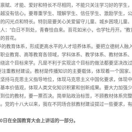
，禀赋、才能、爱好和特长不尽相同，不能只关注学习好的学生
来越没有信心。要尊重学生、理解学生、信任学生、激励学生，
生的闪光点和特长。特别是要关心关爱留守儿童、城乡困境儿童
人：“白日不到处，青春恰自来。苔花如米小，也学牡丹开。”
眼的苔花。
教育体系，形成更高水平的人才培养体系。要把立德树人融入
、职业教育、高等教育各领域，学科体系、教学体系、教材体系
围绕这个目标来学。凡是不利于实现这个目标的做法都要坚决改
重教材建设。教材是传播知识的主要载体，体现着一个
国家
要坚持马克思主义指导地位，体现马克思主义中国化要求，体现
族基本价值观，体现人类文化知识积累和创新成果。要大力加强
不到位的教材，要一票否决。简单贴政治标签，不顾教材体系完
得。党的十八大以来，我在不同场合就教材建设提过一些要求，
10日在全国教育大会上讲话的一部分。