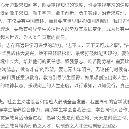
，心无旁骛求知问学，既要重视知识的宽度，也要重视学习的深
，做到敏于求知、勤于学习、敢于创新、勇于实践，沿着求真理
人，不仅要有中国情怀，而且要有世界眼光和国际视野。我国古
的理想。要教育引导学生关注世界形势及其发展变化，成为具有
担起为世界、为人类作贡献的责任。
夫。
志存高远是学习进步的动力。“志不立，天下无可成之事”，“
中华民族伟大复兴，绝不是轻轻松松、敲锣打鼓就能实现的，要
境中长大，培养他们的责任感、坚强意志、吃苦耐劳精神需要比
立鸿鹄志，做奋斗者”的希望。要让青少年明白，无论任何时候奋
使命和责任意识教育，教育引导学生懂得，如果想创造出彩人生
斗的精神状态、乐观向上的人生态度，以行求知，以知促行，真
夫。
社会主义建设者和接班人必须全面发展。我国周朝的官学就
引导学生培养综合能力，帮助学生学会自我管理、学会同他人合
贯穿教育活动全过程，倡导“处处是创造之地，天天是创造之时
创造之教育培养创造之人才，以创造之人才造就创新之
国家
。