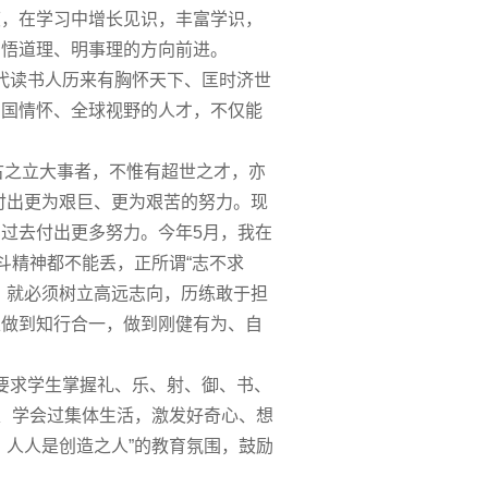
度，在学习中增长见识，丰富学识，
、悟道理、明事理的方向前进。
代读书人历来有胸怀天下、匡时济世
中国情怀、全球视野的人才，不仅能
古之立大事者，不惟有超世之才，亦
付出更为艰巨、更为艰苦的努力。现
过去付出更多努力。今年5月，我在
斗精神都不能丢，正所谓“志不求
，就必须树立高远志向，历练敢于担
正做到知行合一，做到刚健有为、自
要求学生掌握礼、乐、射、御、书、
作、学会过集体生活，激发好奇心、想
，人人是创造之人”的教育氛围，鼓励