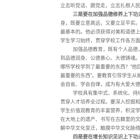
立志听党话、跟党走，立志扎根人
三是要在加强品德修养上下功
身，既要立意高远，又要立足平实。
最
基本的。他必须获得对美和道德上
学生学习始终，贯穿学校工作各方
加强品德教育，既有个人品德
到品德润身、公德善心、大德铸魂。
哪所学校学到了
最
重要的东西？”他
最
重要的东西”。要教育引导学生从
会自省、学会自律，成为有大爱大
学校具有集中式、系统化、持
贯穿人才培养全过程。要深入挖掘
学生价值观教育的丰富营养，积淀
在大地上的遗产、书写在古籍里的
解中华文化变迁，触摸中华文化脉
四是要在增长知识见识上下功